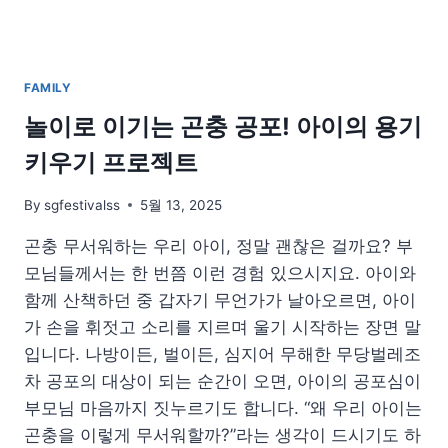
버
리
는
필
FAMILY
수
품
놀이로 이기는 곤충 공포! 아이의 용기
들
키우기 프로젝트
By
sgfestivalss
5월 13, 2025
곤충 무서워하는 우리 아이, 정말 괜찮은 걸까요? 부
모님들께서는 한 번쯤 이런 경험 있으시지요. 아이와
함께 산책하던 중 갑자기 무언가가 날아오르면, 아이
가 손을 휘젓고 소리를 지르며 울기 시작하는 장면 말
입니다. 나방이든, 벌이든, 심지어 무해한 무당벌레조
차 공포의 대상이 되는 순간이 오면, 아이의 공포심이
부모님 마음까지 짓누르기도 합니다. “왜 우리 아이는
곤충을 이렇게 무서워할까?”라는 생각이 드시기도 하