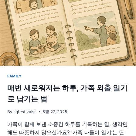
등
관
리
까
지,
참
여
형
프
로
그
램
FAMILY
의
모
매번 새로워지는 하루, 가족 외출 일기
든
로 남기는 법
것
By
sgfestivalss
5월 27, 2025
가족이 함께 보낸 소중한 하루를 기록하는 일, 생각만
해도 따뜻하지 않으신가요? ‘가족 나들이 일기’는 단