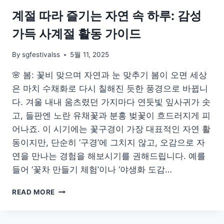
제
계절 따라 즐기는 자연 속 하루: 감성
안
가득 사계절 활동 가이드
By
sgfestivalss
5월 11, 2025
🌸 봄: 꽃비 맞으며 자연과 눈 맞추기 봄이 오면 세상
은 마치 수채화로 다시 칠해진 듯한 풍경으로 바뀝니
다. 겨울 내내 움츠렸던 가지마다 연둣빛 잎사귀가 솟
고, 들판엔 노란 유채꽃과 분홍 벚꽃이 흐드러지게 피
어나죠. 이 시기에는 꽃구경이 가장 대표적인 자연 활
동이지만, 단순히 ‘구경’에 그치지 않고, 오감으로 자
연을 만나는 경험을 해보시기를 권해드립니다. 예를
들어 ‘꽃차 만들기 체험’이나 ‘야생화 도감…
계
READ MORE
절
따
라