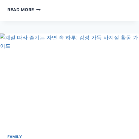
0
READ MORE
세
부
터
60
세
이
상
까
지,
나
이
에
딱
맞
는
활
동
베
스
FAMILY
트