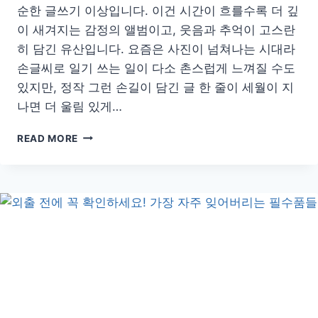
순한 글쓰기 이상입니다. 이건 시간이 흐를수록 더 깊
이 새겨지는 감정의 앨범이고, 웃음과 추억이 고스란
히 담긴 유산입니다. 요즘은 사진이 넘쳐나는 시대라
손글씨로 일기 쓰는 일이 다소 촌스럽게 느껴질 수도
있지만, 정작 그런 손길이 담긴 글 한 줄이 세월이 지
나면 더 울림 있게…
매
READ MORE
번
새
로
워
지
는
하
루,
가
족
외
출