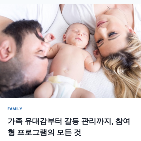
즐
기
는
자
연
속
하
루:
감
성
가
득
사
계
절
활
FAMILY
동
가
가족 유대감부터 갈등 관리까지, 참여
이
형 프로그램의 모든 것
드