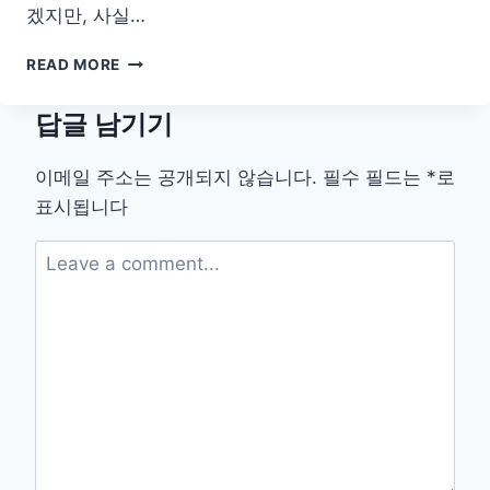
겠지만, 사실…
놀
READ MORE
이
로
답글 남기기
이
기
는
이메일 주소는 공개되지 않습니다.
필수 필드는
*
로
곤
표시됩니다
충
공
포!
아
이
의
용
기
키
우
기
프