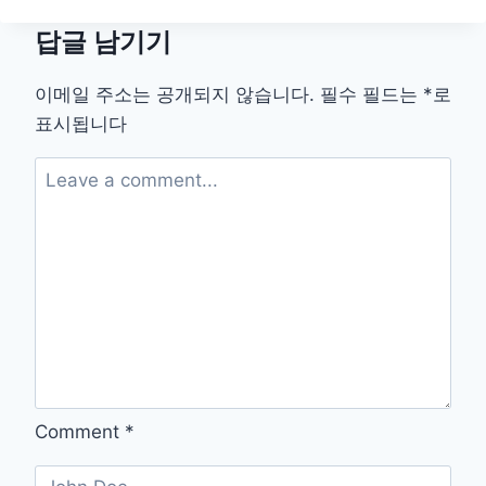
싫
답글 남기기
증
내
는
이메일 주소는 공개되지 않습니다.
필수 필드는
*
로
아
표시됩니다
이?
집
중
력
잡
는
놀
이
루
틴
만
들
기
Comment
*