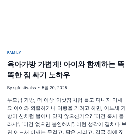
인
주
말
루
틴
가
이
드
FAMILY
육아가방 가볍게! 아이와 함께하는 똑
똑한 짐 싸기 노하우
By
sgfestivalss
5월 20, 2025
부모님 가방, 더 이상 ‘이삿짐’처럼 들고 다니지 마세
요 아이와 외출하거나 여행을 가려고 하면, 어느새 가
방이 산처럼 불어나 있지 않으신가요? “이건 혹시 몰
라서”, “이건 없으면 불안해서”, 이런 생각이 겹치다 보
면 어느새 어깨는 무겁고, 팔은 저리고, 결국 짐에 짓