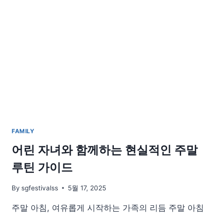
쉽
고
재
미
있
는
제
로
웨
이
스
트
생
FAMILY
활
가
어린 자녀와 함께하는 현실적인 주말
이
루틴 가이드
드
By
sgfestivalss
5월 17, 2025
주말 아침, 여유롭게 시작하는 가족의 리듬 주말 아침