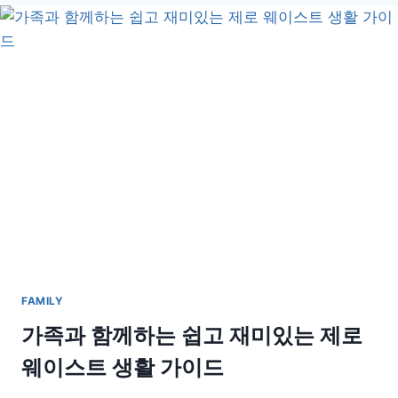
력
쑥
쑥!
효
과
적
인
활
동
의
공
통
된
특
징
FAMILY
가족과 함께하는 쉽고 재미있는 제로
웨이스트 생활 가이드