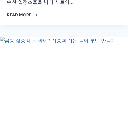
순한 일정조율을 넘어 서로의…
우
READ MORE
리
가
족
나
들
이,
가
족
회
의
로
더
재
미
있
고
완
벽
하