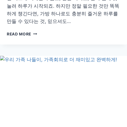
눌려 하루가 시작되죠. 하지만 정말 필요한 것만 똑똑
하게 챙긴다면, 가방 하나로도 충분히 즐거운 하루를
만들 수 있다는 것, 믿으셔도…
육
READ MORE
아
가
방
가
볍
게!
아
이
와
함
께
하
는
똑
똑